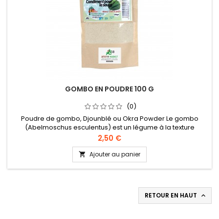
GOMBO EN POUDRE 100 G
(0)
Poudre de gombo, Djounblé ou Okra Powder Le gombo
(Abelmoschus esculentus) est un légume à la texture
collante utilisé traditionnellement en Afrique comme liant
Prix
2,50 €
dans les soupes. Mais c’est surtout un aliment aux vertus
nutritionnelles exceptionnelles. Une assiette de gombo cru
Ajouter au panier

ne dépasse pas les 30 calories, apporte 3 grammes de
fibres alimentaires, 2...
RETOUR EN HAUT
