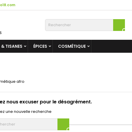
o18.com

 & TISANES
ÉPICES
COSMÉTIQUE
smétique afro
lez nous excuser pour le désagrément.
uez une nouvelle recherche
