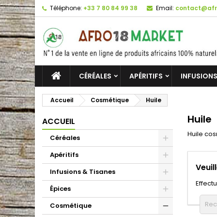
Téléphone:
+33 7 80 84 99 38
Email:
contact@afr
CÉRÉALES
APÉRITIFS
INFUSIONS
Accueil
Cosmétique
Huile
Huile
ACCUEIL
Huile co
Céréales
Apéritifs
Veuil
Infusions & Tisanes
Effect
Épices
Cosmétique