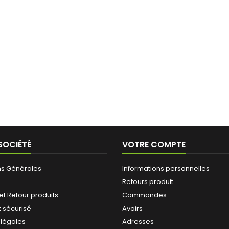
SOCIÉTÉ
VOTRE COMPTE
ns Générales
Informations personnelles
Retours produit
 et Retour produits
Commandes
 sécurisé
Avoirs
 légales
Adresses