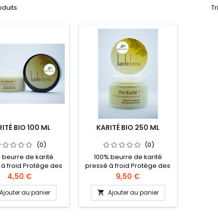
oduits.
Tr
ITÉ BIO 100 ML
KARITÉ BIO 250 ML
(0)
(0)
 beurre de karité
100% beurre de karité
à froid Protège des
pressé à froid Protège des
essions du froid,
agressions du froid,
Prix
Prix
4,50 €
9,50 €
res et crevasses.
gerçures et crevasses.
Ajouter au panier
Ajouter au panier
