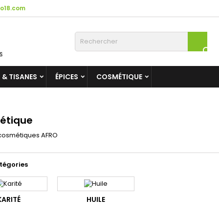
o18.com

 & TISANES
ÉPICES
COSMÉTIQUE
étique
 cosmétiques AFRO
tégories
KARITÉ
HUILE