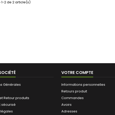
 1-2 de 2 article(s)
SOCIÉTÉ
VOTRE COMPTE
ns Générales
Informations personnelles
Retours produit
 et Retour produits
Commandes
 sécurisé
Avoirs
 légales
Adresses