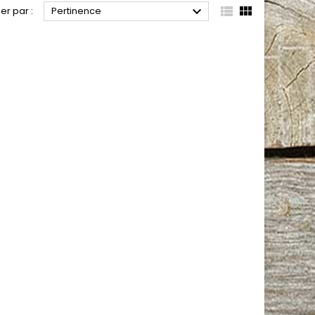



ier par :
Pertinence